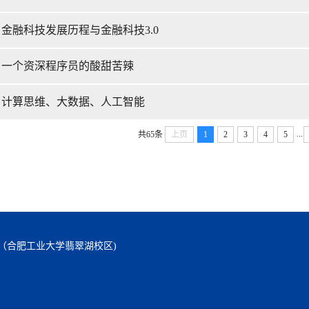
金融科技发展历程与金融科技3.0
：一个资深程序员的酸甜苦辣
：计算思维、大数据、人工智能
...
共65条
上页
1
2
3
4
5
号（合肥工业大学翡翠湖校区)